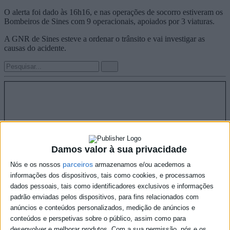
O alerta foi dado às 16h16, e nas operações de socorro estiveram os
Bombeiros de Sines com 9 operacionais, apoiados por 3 viaturas.
A GNR de Sines esteve a ordenar o trânsito e vai investigar as
causas do acidente.
Damos valor à sua privacidade
parceiros
Nós e os nossos
armazenamos e/ou acedemos a
informações dos dispositivos, tais como cookies, e processamos
dados pessoais, tais como identificadores exclusivos e informações
padrão enviadas pelos dispositivos, para fins relacionados com
anúncios e conteúdos personalizados, medição de anúncios e
conteúdos e perspetivas sobre o público, assim como para
desenvolver e melhorar produtos.
Com a sua permissão, nós e os