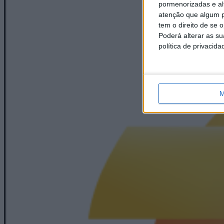
pormenorizadas e alt
atenção que algum p
tem o direito de se 
Poderá alterar as s
política de privacida
M