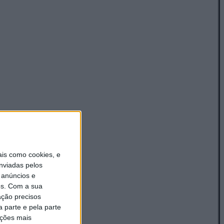
is como cookies, e
nviadas pelos
 anúncios e
s.
Com a sua
ação precisos
 parte e pela parte
ações mais