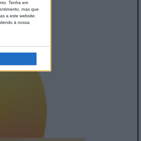
nto.
Tenha em
entimento, mas que
as a este website.
edendo à nossa