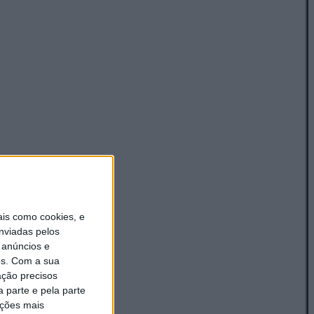
is como cookies, e
nviadas pelos
 anúncios e
s.
Com a sua
ação precisos
 parte e pela parte
ações mais