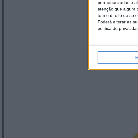
pormenorizadas e alt
atenção que algum p
tem o direito de se 
Poderá alterar as s
política de privacida
M