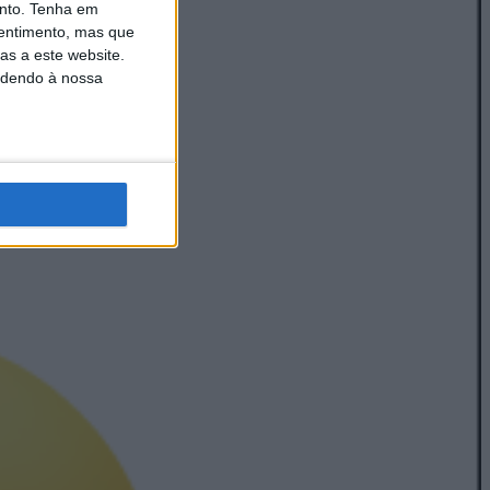
nto.
Tenha em
entimento, mas que
as a este website.
edendo à nossa