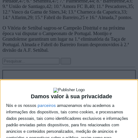
Piedade,47; 6.º Sesimbra,47; 7.º Palmelense,44; 8.º Barreirense,43;
9.º União de Santiago,42; 10.º Amora FC B,40; 11.º Pescadores,35;
12.º Vasco da Gama de Sines,34; 13.º Charneca da Caparica,33;
14.º Alfarim,29; 15.º Fabril do Barreiro,25 e 16.º Almada,7 pontos.
O Vitória de Setúbal sagrou-se Campeão Distrital e na próxima
época vai disputar o Campeonato de Portugal. Montijo e
Grandolense garantiram um lugar na 1.ª eliminatória da Taça de
Portugal. Almada e Fabril do Barreiro foram despromovidos à 2.ª
divisão da A.F. Setúbal.
Damos valor à sua privacidade
parceiros
Nós e os nossos
armazenamos e/ou acedemos a
informações dos dispositivos, tais como cookies, e processamos
dados pessoais, tais como identificadores exclusivos e informações
padrão enviadas pelos dispositivos, para fins relacionados com
anúncios e conteúdos personalizados, medição de anúncios e
conteúdos e perspetivas sobre o público, assim como para