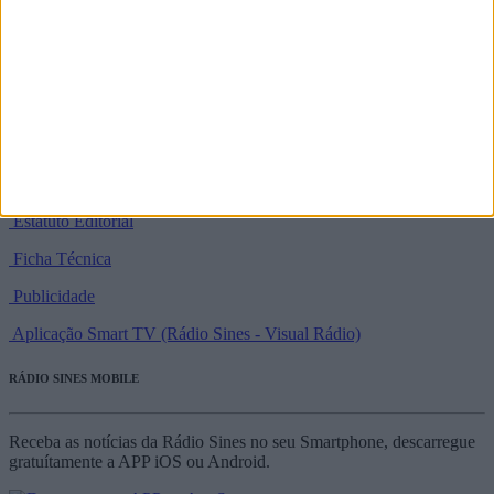
37°57'31.2" N / 8°51'44.3" W
SIGA-NOS NAS REDES SOCIAIS
Política de Privacidade e Termos de Utilização
Estatuto Editorial
Ficha Técnica
Publicidade
Aplicação Smart TV (Rádio Sines - Visual Rádio)
RÁDIO SINES MOBILE
Receba as notícias da Rádio Sines no seu Smartphone, descarregue
gratuítamente a APP iOS ou Android.