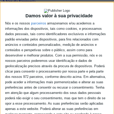
A Voz da Freguesia
Sábado I 11:30 - 12:00
Damos valor à sua privacidade
Ao sábado, às 11h30, é emitido um programa de rádio da
parceiros
Nós e os nossos
armazenamos e/ou acedemos a
responsabilidade editorial da Junta de Freguesia de Sines. “A Voz da
informações dos dispositivos, tais como cookies, e processamos
Freguesia” inclui entrevistas e informações sobre a atividade da
dados pessoais, tais como identificadores exclusivos e informações
freguesia.
padrão enviadas pelos dispositivos, para fins relacionados com
anúncios e conteúdos personalizados, medição de anúncios e
Programação
conteúdos e perspetivas sobre o público, assim como para
desenvolver e melhorar produtos.
Com a sua permissão, nós e os
nossos parceiros poderemos usar identificação e dados de
sábado
11:30
geolocalização precisos através da procura de dispositivos. Poderá
clicar para consentir o processamento por nossa parte e pela parte
Podcast
dos nossos 972 parceiros, conforme descrito acima. Em alternativa,
pode aceder a informações mais pormenorizadas e alterar as suas
preferências antes de consentir ou recusar o consentimento.
Tenha
em atenção que algum processamento dos seus dados pessoais
poderá não exigir o seu consentimento, mas que tem o direito de se
opor a esse processamento. As suas preferências serão aplicadas
Podcast - voz da freguesia 25/07/26
apenas a este website. Poderá alterar as suas preferências em
Podcast - voz da freguesia 18/07/26