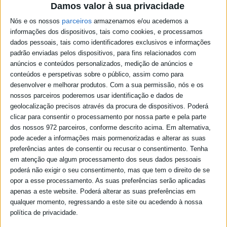
Damos valor à sua privacidade
parceiros
Nós e os nossos
armazenamos e/ou acedemos a
informações dos dispositivos, tais como cookies, e processamos
Podcast - espaco publico 05/08/26
dados pessoais, tais como identificadores exclusivos e informações
Podcast - espaco publico 04/08/26
padrão enviadas pelos dispositivos, para fins relacionados com
Podcast - espaco publico 03/08/26
anúncios e conteúdos personalizados, medição de anúncios e
Podcast - espaco publico 31/07/26
conteúdos e perspetivas sobre o público, assim como para
Podcast - espaco publico 30/07/26
desenvolver e melhorar produtos.
Com a sua permissão, nós e os
Podcast - espaco publico 29/07/26
Podcast - espaco publico 28/07/26
nossos parceiros poderemos usar identificação e dados de
Podcast - espaco publico 27/07/26
geolocalização precisos através da procura de dispositivos. Poderá
Podcast - espaco publico 24/07/26
clicar para consentir o processamento por nossa parte e pela parte
Podcast - espaco publico 23/07/26
dos nossos 972 parceiros, conforme descrito acima. Em alternativa,
Podcast - espaco publico 22/07/26
pode aceder a informações mais pormenorizadas e alterar as suas
Podcast - espaco publico 21/07/26
preferências antes de consentir ou recusar o consentimento.
Tenha
Podcast - espaco publico 20/07/26
Podcast - espaco publico 17/07/26
em atenção que algum processamento dos seus dados pessoais
Podcast - espaco publico 16/07/26
poderá não exigir o seu consentimento, mas que tem o direito de se
Podcast - espaco publico 15/07/26
opor a esse processamento. As suas preferências serão aplicadas
Podcast - espaco publico 14/07/26
apenas a este website. Poderá alterar as suas preferências em
Podcast - espaco publico 13/07/26
qualquer momento, regressando a este site ou acedendo à nossa
Podcast - espaco publico 10/07/26
política de privacidade.
Podcast - espaco publico 09/07/26