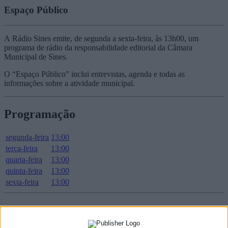
Espaço Público
A Rádio Sines emite, de segunda a sexta-feira, às 13h00, um
programa de rádio da responsabilidade editorial da Câmara
Municipal de Sines.
O “Espaço Público” inclui entrevistas, agenda e todas as
informações sobre a atividade municipal.
Programação
segunda-feira
13:00
terça-feira
13:00
quarta-feira
13:00
quinta-feira
13:00
sexta-feira
13:00
Podcast