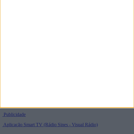
geral@radiosines.com
informacao@radiosines.com
programas@radiosines.com
37°57'31.2" N / 8°51'44.3" W
SIGA-NOS NAS REDES SOCIAIS
Política de Privacidade e Termos de Utilização
Estatuto Editorial
Ficha Técnica
Publicidade
Aplicação Smart TV (Rádio Sines - Visual Rádio)