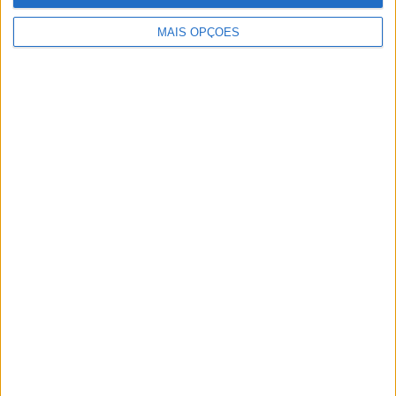
MEO
CANAL 800
MAIS OPÇÕES
NOS
APP RÁDIOS
VODAFONE
CANAL 619
© 2026 Rádio Sines - 95.9 FM - A rádio do Litoral Alentejano |
Todos os direitos reservados. | by
pauloamc.com