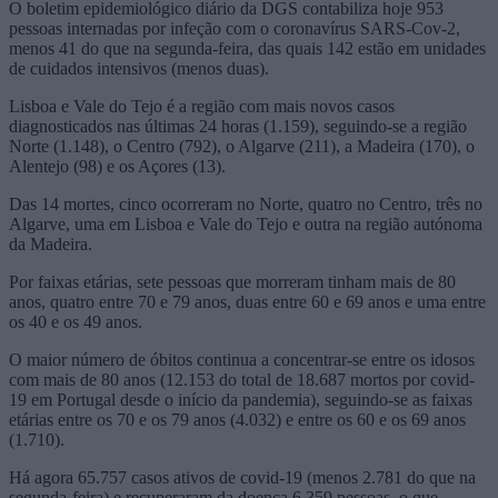
O boletim epidemiológico diário da DGS contabiliza hoje 953
pessoas internadas por infeção com o coronavírus SARS-Cov-2,
menos 41 do que na segunda-feira, das quais 142 estão em unidades
de cuidados intensivos (menos duas).
Lisboa e Vale do Tejo é a região com mais novos casos
diagnosticados nas últimas 24 horas (1.159), seguindo-se a região
Norte (1.148), o Centro (792), o Algarve (211), a Madeira (170), o
Alentejo (98) e os Açores (13).
Das 14 mortes, cinco ocorreram no Norte, quatro no Centro, três no
Algarve, uma em Lisboa e Vale do Tejo e outra na região autónoma
da Madeira.
Por faixas etárias, sete pessoas que morreram tinham mais de 80
anos, quatro entre 70 e 79 anos, duas entre 60 e 69 anos e uma entre
os 40 e os 49 anos.
O maior número de óbitos continua a concentrar-se entre os idosos
com mais de 80 anos (12.153 do total de 18.687 mortos por covid-
19 em Portugal desde o início da pandemia), seguindo-se as faixas
etárias entre os 70 e os 79 anos (4.032) e entre os 60 e os 69 anos
(1.710).
Há agora 65.757 casos ativos de covid-19 (menos 2.781 do que na
segunda-feira) e recuperaram da doença 6.359 pessoas, o que