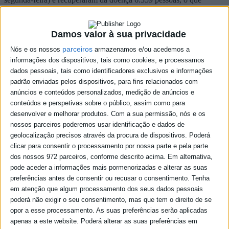
aumenta o total nacional de recuperados para 1.115.749.
Em relação a segunda-feira, as autoridades de saúde têm mais 950
Damos valor à sua privacidade
contactos em vigilância, totalizando 91.709.
parceiros
Nós e os nossos
armazenamos e/ou acedemos a
Dos novos casos, 652 foram diagnosticados em pessoas entre os 40
informações dos dispositivos, tais como cookies, e processamos
e 49 anos, 568 entre os 30 e 39 anos, 551 entre os 20 e 29 anos, 458
entre os 50 e 59 anos, 428 entre os 0 e os 09 anos, 372 entre os 60 e
dados pessoais, tais como identificadores exclusivos e informações
os 69 anos, 340 entre os 10 e os 19 anos, 157 entre os 70 e 79 anos
padrão enviadas pelos dispositivos, para fins relacionados com
e 65 em maiores de 80 anos.
anúncios e conteúdos personalizados, medição de anúncios e
conteúdos e perspetivas sobre o público, assim como para
Desde o início da pandemia, em março de 2020, a região de Lisboa
desenvolver e melhorar produtos.
Com a sua permissão, nós e os
e Vale do Tejo registou 457.167 casos e 7.894 mortes.
nossos parceiros poderemos usar identificação e dados de
Na região Norte registaram-se 448.092 infeções e 5.707 óbitos e a
geolocalização precisos através da procura de dispositivos. Poderá
região Centro tem agora um total acumulado de 171.883 infeções e
clicar para consentir o processamento por nossa parte e pela parte
3.300 mortes.
dos nossos 972 parceiros, conforme descrito acima. Em alternativa,
pode aceder a informações mais pormenorizadas e alterar as suas
O Algarve totaliza 52.586 contágios e 552 óbitos e o Alentejo soma
43.796 casos e 1.072 mortos por covid-19.
preferências antes de consentir ou recusar o consentimento.
Tenha
em atenção que algum processamento dos seus dados pessoais
A Região Autónoma da Madeira contabilizou, nas últimas 24 horas,
poderá não exigir o seu consentimento, mas que tem o direito de se
segundo a DGS, 170 novos casos e um óbito, somando 16.209
opor a esse processamento. As suas preferências serão aplicadas
infeções e 113 mortes, e os Açores registaram 13 novos contágios,
apenas a este website. Poderá alterar as suas preferências em
totalizando 10.460 e 49 mortes.