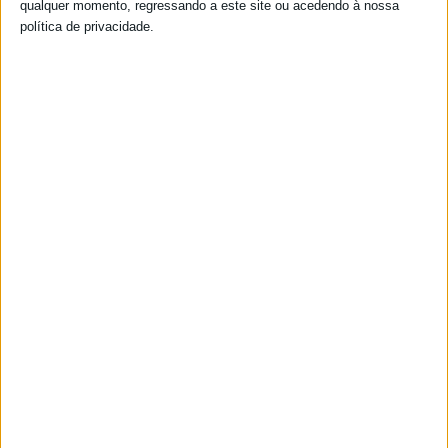
qualquer momento, regressando a este site ou acedendo à nossa
As autoridades regionais dos Açores e da Madeira divulgam
política de privacidade.
diariamente os seus dados, que podem não coincidir com a
informação divulgada no boletim da DGS.