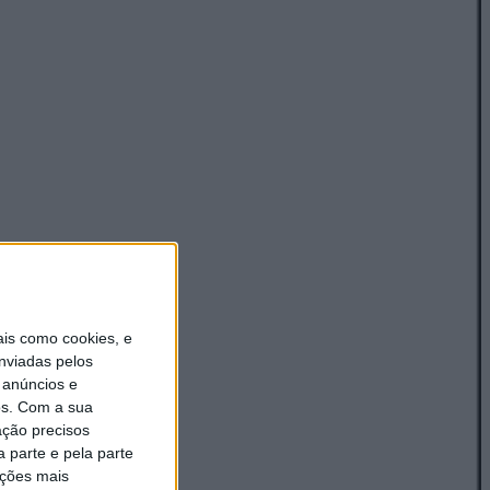
is como cookies, e
nviadas pelos
 anúncios e
s.
Com a sua
ação precisos
 parte e pela parte
ações mais