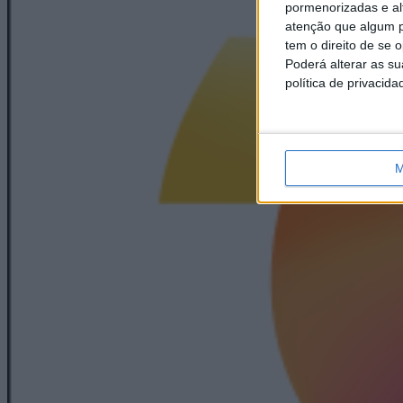
pormenorizadas e alt
atenção que algum p
tem o direito de se 
Poderá alterar as s
política de privacida
M