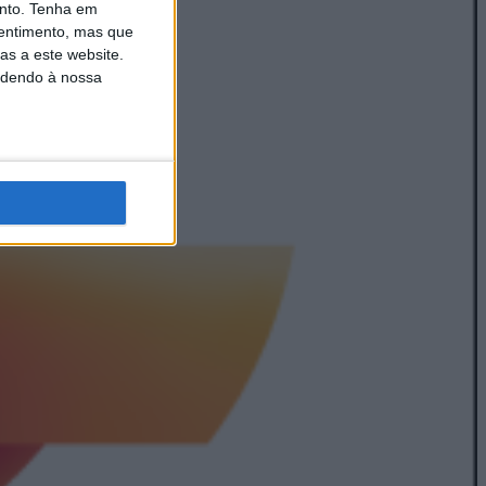
nto.
Tenha em
entimento, mas que
as a este website.
edendo à nossa