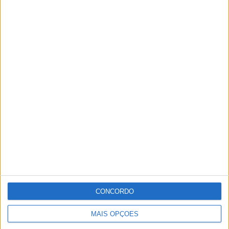
Região
ANUNCIE NA RÁDIO SINES
MAISines visitou núcleos rurais do concelho de Sines
O MAISines anunciou que enquadrada num conjunto de visitas aos
núcleos rurais do concelho de Sines, alguns eleitos fizeram, nas
últimas semanas, visitas aos núcleos rurais do Casoto e Bêbeda, na
freguesia de Sines.
28/03/2023
CONCORDO
MAIS OPÇÕES