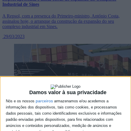
Industrial de Sines
A Repsol, com a presença do Primeiro-ministro, António Costa,
assinalou hoje, o arranque da construção da expansão do seu
complexo industrial em Sines.
29/03/2023
Damos valor à sua privacidade
parceiros
Nós e os nossos
armazenamos e/ou acedemos a
informações dos dispositivos, tais como cookies, e processamos
dados pessoais, tais como identificadores exclusivos e informações
padrão enviadas pelos dispositivos, para fins relacionados com
anúncios e conteúdos personalizados, medição de anúncios e