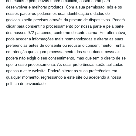
conteúdos e perspetivas sobre o público, assim como para
desenvolver e melhorar produtos.
Com a sua permissão, nós e os
nossos parceiros poderemos usar identificação e dados de
geolocalização precisos através da procura de dispositivos. Poderá
clicar para consentir o processamento por nossa parte e pela parte
dos nossos 972 parceiros, conforme descrito acima. Em alternativa,
pode aceder a informações mais pormenorizadas e alterar as suas
Região
preferências antes de consentir ou recusar o consentimento.
Tenha
em atenção que algum processamento dos seus dados pessoais
ANUNCIE NA RÁDIO SINES
poderá não exigir o seu consentimento, mas que tem o direito de se
opor a esse processamento. As suas preferências serão aplicadas
Porto de Sines recebe visita dos Ministros das Infraestruturas e
apenas a este website. Poderá alterar as suas preferências em
da Economia e do Mar
qualquer momento, regressando a este site ou acedendo à nossa
política de privacidade.
O Porto de Sines recebeu hoje, dia 29 de março, uma visita de
trabalho dos Ministros das Infraestruturas, João Galamba, e da
Economia e do Mar, António Costa Silva, para acompanhar o
desenvolvimento dos projetos de investimento em curso nesta
infraestrutura portuária.
29/03/2023