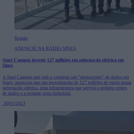
Região
ANUNCIE NA RÁDIO SINES
Start Campus investe 127 milhões em subestação elétrica em
Sines
A Start Campus que está a construir um “megacentro” de dados em
Sines, anunciou que um investimento de 127 milhões de euros numa
subestação elétrica, uma infraestrutura que servirá o próprio centro
de dados e a restante zona industrial.
30/03/2023