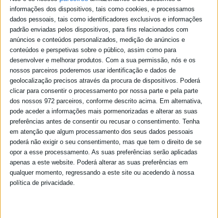
Unidade Local de Saúde. O que atualmente não está a acontecer”.
informações dos dispositivos, tais como cookies, e processamos
dados pessoais, tais como identificadores exclusivos e informações
“Num período de Pandemia, é inadmissível que os Utentes de Canal
padrão enviadas pelos dispositivos, para fins relacionados com
Caveira não tenham Médico com regularidade” acrescenta a mesma
anúncios e conteúdos personalizados, medição de anúncios e
fonte.
conteúdos e perspetivas sobre o público, assim como para
Nesta iniciativa participa o presidente do Sindicato dos Médicos da
desenvolver e melhorar produtos.
Com a sua permissão, nós e os
Zona Sul, João Proença.
nossos parceiros poderemos usar identificação e dados de
geolocalização precisos através da procura de dispositivos. Poderá
clicar para consentir o processamento por nossa parte e pela parte
dos nossos 972 parceiros, conforme descrito acima. Em alternativa,
pode aceder a informações mais pormenorizadas e alterar as suas
preferências antes de consentir ou recusar o consentimento.
Tenha
em atenção que algum processamento dos seus dados pessoais
poderá não exigir o seu consentimento, mas que tem o direito de se
opor a esse processamento. As suas preferências serão aplicadas
apenas a este website. Poderá alterar as suas preferências em
qualquer momento, regressando a este site ou acedendo à nossa
política de privacidade.