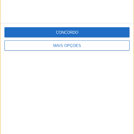
MEO
CANAL 800
CONCORDO
MAIS OPÇÕES
NOS
APP RÁDIOS
VODAFONE
CANAL 619
© 2026 Rádio Sines - 95.9 FM - A rádio do Litoral Alentejano |