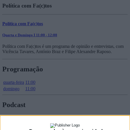
Política com Fa(c)tos
Política com Fa(c)tos
Quarta e Domingo I 11:00 - 12:00
Política com Fa(c)tos é um programa de opinião e entrevistas, com
Vicência Tavares, António Braz e Filipe Alexandre Raposo.
Programação
quarta-feira
11:00
domingo
11:00
Podcast