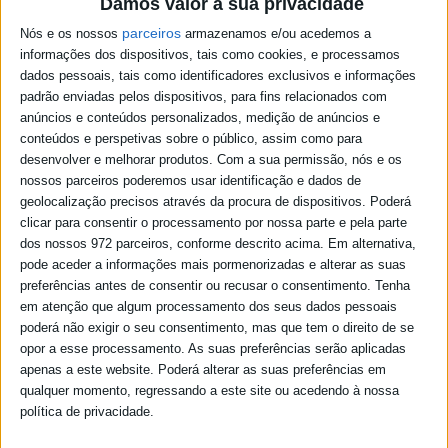
Damos valor à sua privacidade
Podcast - politica com factos 26/07/26
parceiros
Nós e os nossos
armazenamos e/ou acedemos a
Podcast - politica com factos 19/07/26
informações dos dispositivos, tais como cookies, e processamos
Podcast - politica com factos 12/07/26
dados pessoais, tais como identificadores exclusivos e informações
Podcast - politica com factos 05/07/26
padrão enviadas pelos dispositivos, para fins relacionados com
Podcast - politica com factos 28/06/26
anúncios e conteúdos personalizados, medição de anúncios e
Podcast - politica com factos 21/06/26
Podcast - politica com factos 14/06/26
conteúdos e perspetivas sobre o público, assim como para
Podcast - politica com factos 07/06/26
desenvolver e melhorar produtos.
Com a sua permissão, nós e os
Podcast - politica com factos 31/05/26
nossos parceiros poderemos usar identificação e dados de
Podcast - politica com factos 24/05/26
geolocalização precisos através da procura de dispositivos. Poderá
Podcast - politica com factos 17/05/26
clicar para consentir o processamento por nossa parte e pela parte
Podcast - politica com factos 10/05/26
dos nossos 972 parceiros, conforme descrito acima. Em alternativa,
Podcast - politica com factos 03/05/26
Podcast - politica com factos 26/04/26
pode aceder a informações mais pormenorizadas e alterar as suas
Podcast - politica com factos 19/04/26
preferências antes de consentir ou recusar o consentimento.
Tenha
Podcast - politica com factos 15/04/26
em atenção que algum processamento dos seus dados pessoais
Podcast - politica com factos 12/04/26
poderá não exigir o seu consentimento, mas que tem o direito de se
Podcast - politica com factos 05/04/26
opor a esse processamento. As suas preferências serão aplicadas
Podcast - politica com factos 29/03/26
apenas a este website. Poderá alterar as suas preferências em
Podcast - politica com factos 22/03/26
qualquer momento, regressando a este site ou acedendo à nossa
política de privacidade.