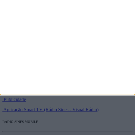
programas@radiosines.com
37°57'31.2" N / 8°51'44.3" W
SIGA-NOS NAS REDES SOCIAIS
Política de Privacidade e Termos de Utilização
Estatuto Editorial
Ficha Técnica
Publicidade
Aplicação Smart TV (Rádio Sines - Visual Rádio)
RÁDIO SINES MOBILE