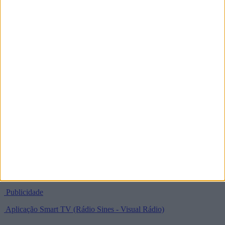
geral@radiosines.com
informacao@radiosines.com
programas@radiosines.com
37°57'31.2" N / 8°51'44.3" W
SIGA-NOS NAS REDES SOCIAIS
Política de Privacidade e Termos de Utilização
Estatuto Editorial
Ficha Técnica
Publicidade
Aplicação Smart TV (Rádio Sines - Visual Rádio)