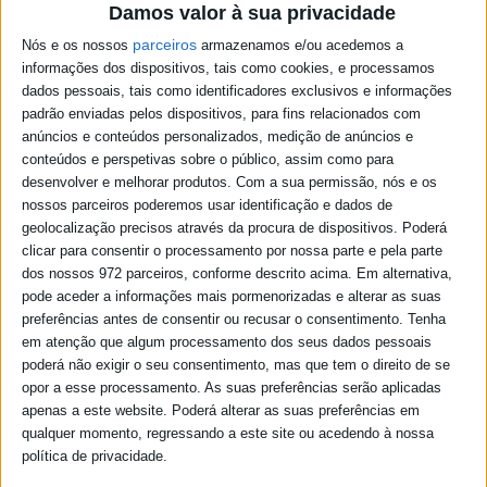
Damos valor à sua privacidade
parceiros
Nós e os nossos
armazenamos e/ou acedemos a
informações dos dispositivos, tais como cookies, e processamos
Podcast - espaco publico 07/08/26
dados pessoais, tais como identificadores exclusivos e informações
Podcast - espaco publico 06/08/26
padrão enviadas pelos dispositivos, para fins relacionados com
Podcast - espaco publico 05/08/26
anúncios e conteúdos personalizados, medição de anúncios e
Podcast - espaco publico 04/08/26
conteúdos e perspetivas sobre o público, assim como para
Podcast - espaco publico 03/08/26
desenvolver e melhorar produtos.
Com a sua permissão, nós e os
Podcast - espaco publico 31/07/26
Podcast - espaco publico 30/07/26
nossos parceiros poderemos usar identificação e dados de
Podcast - espaco publico 29/07/26
geolocalização precisos através da procura de dispositivos. Poderá
Podcast - espaco publico 28/07/26
clicar para consentir o processamento por nossa parte e pela parte
Podcast - espaco publico 27/07/26
dos nossos 972 parceiros, conforme descrito acima. Em alternativa,
Podcast - espaco publico 24/07/26
pode aceder a informações mais pormenorizadas e alterar as suas
Podcast - espaco publico 23/07/26
preferências antes de consentir ou recusar o consentimento.
Tenha
Podcast - espaco publico 22/07/26
Podcast - espaco publico 21/07/26
em atenção que algum processamento dos seus dados pessoais
Podcast - espaco publico 20/07/26
poderá não exigir o seu consentimento, mas que tem o direito de se
Podcast - espaco publico 17/07/26
opor a esse processamento. As suas preferências serão aplicadas
Podcast - espaco publico 16/07/26
apenas a este website. Poderá alterar as suas preferências em
Podcast - espaco publico 15/07/26
qualquer momento, regressando a este site ou acedendo à nossa
Podcast - espaco publico 14/07/26
política de privacidade.
Podcast - espaco publico 13/07/26