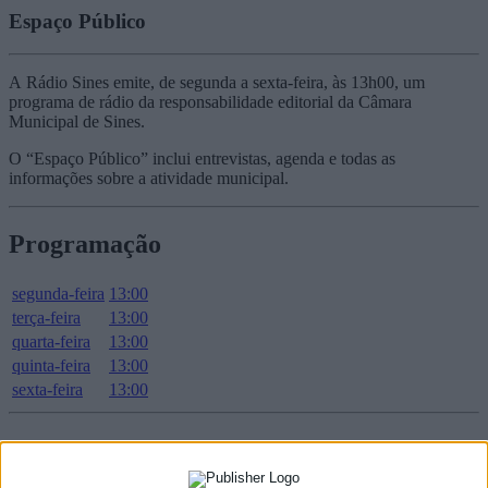
Espaço Público
A Rádio Sines emite, de segunda a sexta-feira, às 13h00, um
programa de rádio da responsabilidade editorial da Câmara
Municipal de Sines.
O “Espaço Público” inclui entrevistas, agenda e todas as
informações sobre a atividade municipal.
Programação
segunda-feira
13:00
terça-feira
13:00
quarta-feira
13:00
quinta-feira
13:00
sexta-feira
13:00
Podcast