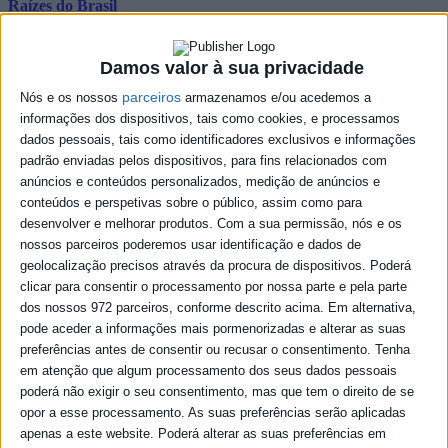
Raízes do Brasil
Domingo I 15:00 - 17:00
Damos valor à sua privacidade
O Raízes do Brasil é um programa semanal voltado para os
parceiros
Nós e os nossos
armazenamos e/ou acedemos a
apreciadores da boa música brasileira, para além de toda a
informações dos dispositivos, tais como cookies, e processamos
comunidade brasileira residente em Portugal. É produzido e
apresentado pelo comunicador Cláudio Canadá e traz diversidade na
dados pessoais, tais como identificadores exclusivos e informações
forma de comunicar e apresentar os artistas consagrados pelo
padrão enviadas pelos dispositivos, para fins relacionados com
público duma forma jamais vista.
anúncios e conteúdos personalizados, medição de anúncios e
conteúdos e perspetivas sobre o público, assim como para
desenvolver e melhorar produtos.
Com a sua permissão, nós e os
Programação
nossos parceiros poderemos usar identificação e dados de
geolocalização precisos através da procura de dispositivos. Poderá
domingo
15:00
clicar para consentir o processamento por nossa parte e pela parte
dos nossos 972 parceiros, conforme descrito acima. Em alternativa,
pode aceder a informações mais pormenorizadas e alterar as suas
Podcast
preferências antes de consentir ou recusar o consentimento.
Tenha
em atenção que algum processamento dos seus dados pessoais
poderá não exigir o seu consentimento, mas que tem o direito de se
opor a esse processamento. As suas preferências serão aplicadas
apenas a este website. Poderá alterar as suas preferências em