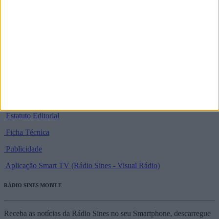
programas@radiosines.com
37°57'31.2" N / 8°51'44.3" W
SIGA-NOS NAS REDES SOCIAIS
Política de Privacidade e Termos de Utilização
Estatuto Editorial
Ficha Técnica
Publicidade
Aplicação Smart TV (Rádio Sines - Visual Rádio)
RÁDIO SINES MOBILE
Receba as notícias da Rádio Sines no seu Smartphone, descarregue